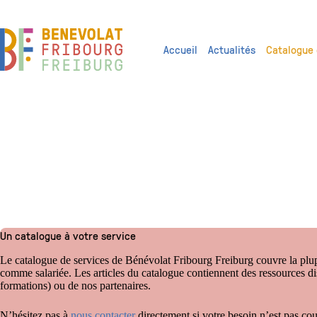
Passer
au
contenu
Accueil
Actualités
Catalogue 
Catalogue de services
Un catalogue à votre service
Le catalogue de services de Bénévolat Fribourg Freiburg couvre la plupar
comme salariée. Les articles du catalogue contiennent des ressources di
formations) ou de nos partenaires.
N’hésitez pas à
nous contacter
directement si votre besoin n’est pas cou